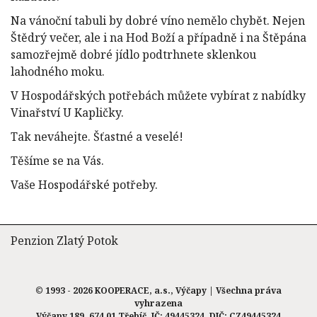
Na vánoční tabuli by dobré víno nemělo chybět. Nejen
Štědrý večer, ale i na Hod Boží a případně i na Štěpána
samozřejmě dobré jídlo podtrhnete sklenkou
lahodného moku.
V Hospodářských potřebách můžete vybírat z nabídky
Vinařství U Kapličky.
Tak neváhejte. Šťastné a veselé!
Těšíme se na Vás.
Vaše Hospodářské potřeby.
Penzion Zlatý Potok
© 1993 - 2026 KOOPERACE, a.s., Výčapy | Všechna práva
vyhrazena
Výčapy 189, 674 01 Třebíč, IČ: 49445324, DIČ: CZ49445324