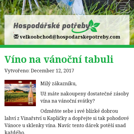
Zobr
navi
velkoobchod@hospodarskepotreby.com
Víno na vánoční tabuli
Vytvořeno: December 12, 2017
Milý zákazníku,
Už máte nakoupeny dostatečné zásoby
vína na vánoční svátky?
Odměňte sebe i své blízké dobrou
lahví z Vinařství u Kapličky a dopřejte si tak pohodové
Vánoce u sklenky vína. Navíc tento dárek potěší snad
každého.