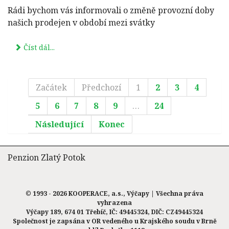
Rádi bychom vás informovali o změně provozní doby
našich prodejen v období mezi svátky
Číst dál...
Začátek
Předchozí
1
2
3
4
5
6
7
8
9
…
24
Následující
Konec
Penzion Zlatý Potok
© 1993 - 2026 KOOPERACE, a.s., Výčapy | Všechna práva
vyhrazena
Výčapy 189, 674 01 Třebíč, IČ: 49445324, DIČ: CZ49445324
Společnost je zapsána v OR vedeného u Krajského soudu v Brně