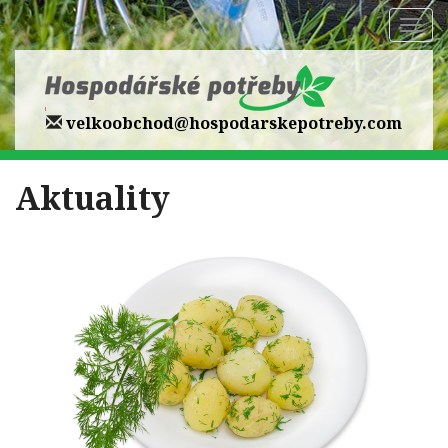
Zobr
navi
velkoobchod@hospodarskepotreby.com
Aktuality