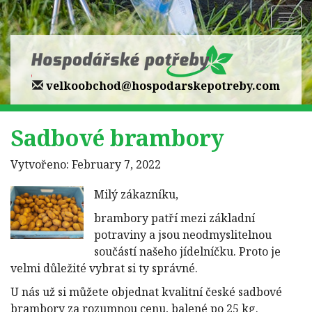
Zobr
navi
velkoobchod@hospodarskepotreby.com
Sadbové brambory
Vytvořeno: February 7, 2022
Milý zákazníku,
brambory patří mezi základní
potraviny a jsou neodmyslitelnou
součástí našeho jídelníčku. Proto je
velmi důležité vybrat si ty správné.
U nás už si můžete objednat kvalitní české sadbové
brambory za rozumnou cenu, balené po 25 kg.