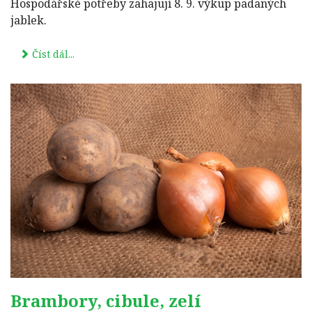
Hospodářské potřeby zahajují 8. 9. výkup padaných
jablek.
Číst dál...
Brambory, cibule, zelí