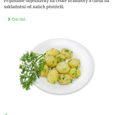
Přijímáme objednávky na české brambory a cibuli na
uskladnění od našich pěstitelů.
Číst dál...