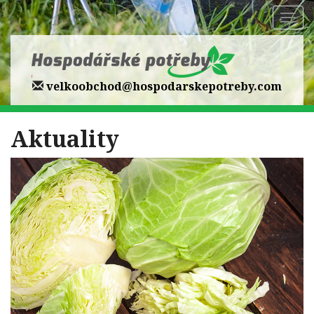
Zobr
navi
velkoobchod@hospodarskepotreby.com
Aktuality