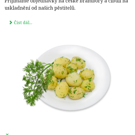
Přijímáme objednávky na české brambory a cibuli na
uskladnění od našich pěstitelů.
Číst dál...