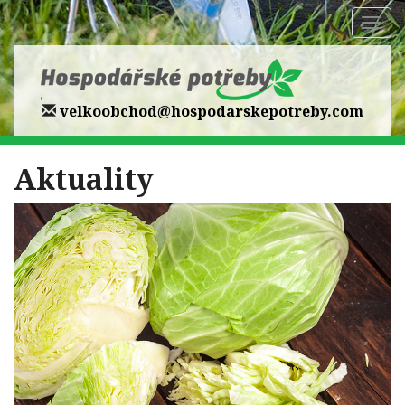
Zobr
navi
velkoobchod@hospodarskepotreby.com
Aktuality