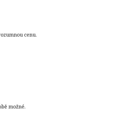
 rozumnou cenu.
době možné.